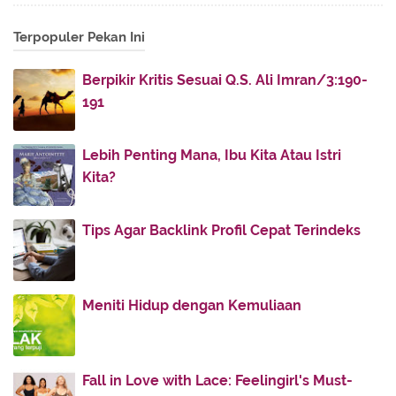
2013
(28)
▼
Terpopuler Pekan Ini
July
(1)
►
June
(5)
►
Berpikir Kritis Sesuai Q.S. Ali Imran/3:190-
May
(3)
►
191
March
(1)
►
January
(18)
▼
Lebih Penting Mana, Ibu Kita Atau Istri
Indah Pada Waktunya
Kita?
Tulang Rusuk Tidak Akan Pernah Tertukar
Tips Agar Backlink Profil Cepat Terindeks
Ketika Tuhan Berkehendak Lain
Kegalauan Jodoh
Suami Seperti Rasulullah saw
Meniti Hidup dengan Kemuliaan
Berawal Dari Pandangan
Wanita adalah Bunga Surga
Meminang Bidadari
Fall in Love with Lace: Feelingirl's Must-