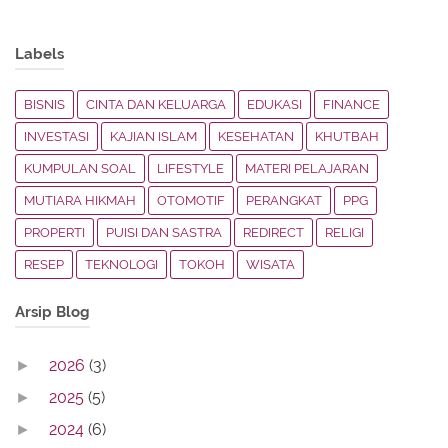
Labels
BISNIS
CINTA DAN KELUARGA
EDUKASI
FINANCE
INVESTASI
KAJIAN ISLAM
KESEHATAN
KHUTBAH
KUMPULAN SOAL
LIFESTYLE
MATERI PELAJARAN
MUTIARA HIKMAH
OTOMOTIF
PERANGKAT
PPG
PROPERTI
PUISI DAN SASTRA
REDIRECT
RELIGI
RESEP
TEKNOLOGI
TOKOH
WISATA
Arsip Blog
2026
(3)
►
2025
(5)
►
2024
(6)
►