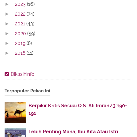
2023
(16)
►
2022
(74)
►
2021
(43)
►
2020
(59)
►
2019
(8)
►
2018
(11)
►
2017
(142)
►
2016
(11)
►
Dikasihinfo
2013
(28)
►
Terpopuler Pekan Ini
2012
(86)
►
2011
(336)
▼
Berpikir Kritis Sesuai Q.S. Ali Imran/3:190-
November
(32)
▼
191
Surah Qaf Sebagai Penyebab Hidayahku
Kuntum-kuntum Bunga Dunia : Episode Bunga
Lebih Penting Mana, Ibu Kita Atau Istri
Matahari