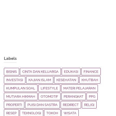
Labels
BISNIS
CINTA DAN KELUARGA
EDUKASI
FINANCE
INVESTASI
KAJIAN ISLAM
KESEHATAN
KHUTBAH
KUMPULAN SOAL
LIFESTYLE
MATERI PELAJARAN
MUTIARA HIKMAH
OTOMOTIF
PERANGKAT
PPG
PROPERTI
PUISI DAN SASTRA
REDIRECT
RELIGI
RESEP
TEKNOLOGI
TOKOH
WISATA