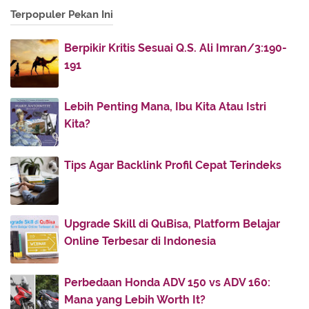
Terpopuler Pekan Ini
2012
(86)
►
2011
(336)
▼
Berpikir Kritis Sesuai Q.S. Ali Imran/3:190-
November
(32)
►
191
October
(4)
►
July
(51)
▼
Lebih Penting Mana, Ibu Kita Atau Istri
Sirah Nabi Muhammad: Bersama Khadijah
Kita?
Siksa Demi Siksaan Nabi
Tips Agar Backlink Profil Cepat Terindeks
Dirajai Malam
D e b u
Dari dalam Dirimu
Upgrade Skill di QuBisa, Platform Belajar
Orang Kristen Masuk Islam Karena Memuliakan
Online Terbesar di Indonesia
Asyura
Orang Beriman
Perbedaan Honda ADV 150 vs ADV 160:
Mommy, Tell Me About The True Ikhwan
Mana yang Lebih Worth It?