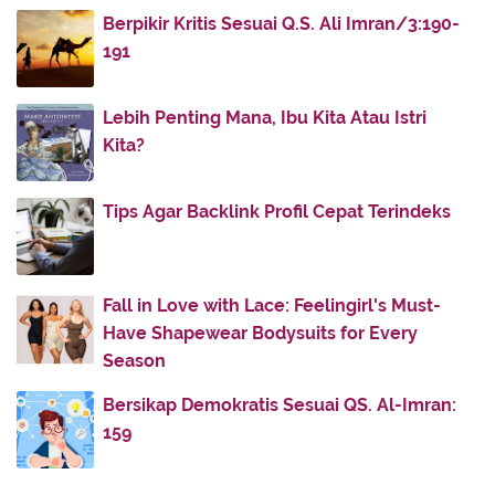
2011
(336)
▼
Berpikir Kritis Sesuai Q.S. Ali Imran/3:190-
November
(32)
►
191
October
(4)
►
July
(51)
►
Lebih Penting Mana, Ibu Kita Atau Istri
Kita?
June
(38)
►
May
(30)
►
Tips Agar Backlink Profil Cepat Terindeks
April
(30)
►
March
(52)
▼
Sang Pemimpin
Fall in Love with Lace: Feelingirl's Must-
DUNIA SERBA TUHAN ATAWA TUHAN SEMAKIN
Have Shapewear Bodysuits for Every
BANYAK
Season
Pesantren dan Rekonstruksi Akhlak
Bersikap Demokratis Sesuai QS. Al-Imran:
Yang Sesat dan Yang Ngamuk
159
Yang Paling Mempesona Imannya
Ya Allah...