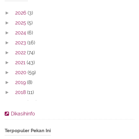
2026
(3)
►
2025
(5)
►
2024
(6)
►
2023
(16)
►
2022
(74)
►
2021
(43)
►
2020
(59)
►
2019
(8)
►
2018
(11)
►
2017
(142)
►
2016
(11)
►
Dikasihinfo
2013
(28)
►
Terpopuler Pekan Ini
2012
(86)
►