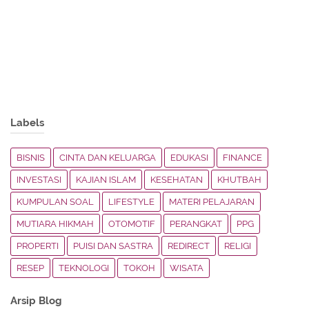
Labels
BISNIS
CINTA DAN KELUARGA
EDUKASI
FINANCE
INVESTASI
KAJIAN ISLAM
KESEHATAN
KHUTBAH
KUMPULAN SOAL
LIFESTYLE
MATERI PELAJARAN
MUTIARA HIKMAH
OTOMOTIF
PERANGKAT
PPG
PROPERTI
PUISI DAN SASTRA
REDIRECT
RELIGI
RESEP
TEKNOLOGI
TOKOH
WISATA
Arsip Blog