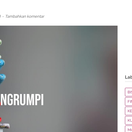
8
Tambahkan komentar
La
BI
F
K
K
M