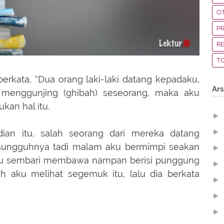
O
P
R
T
 berkata, “Dua orang laki-laki datang kepadaku,
Ars
 menggunjing (ghibah) seseorang, maka aku
an hal itu.
►
►
dian itu, salah seorang dari mereka datang
esungguhnya tadi malam aku bermimpi seakan
►
ku sembari membawa nampan berisi punggung
►
 aku melihat segemuk itu, lalu dia berkata
►
►
►