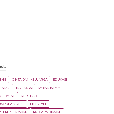
bels
SNIS
CINTA DAN KELUARGA
EDUKASI
INANCE
INVESTASI
KAJIAN ISLAM
ESEHATAN
KHUTBAH
UMPULAN SOAL
LIFESTYLE
ATERI PELAJARAN
MUTIARA HIKMAH