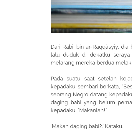
Dari Rabî’ bin ar-Raqqâsyiy, dia
lalu duduk di dekatku seraya
melarang mereka berdua melakuk
Pada suatu saat setelah keja
kepadaku sembari berkata, ‘S
seorang Negro datang kepada
daging babi yang belum pernah
kepadaku, ‘Makanlah!.’
‘Makan daging babi?.’ Kataku.