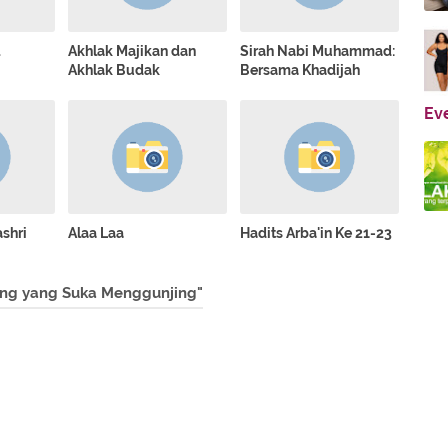
►
►
l
Akhlak Majikan dan
Sirah Nabi Muhammad:
►
Akhlak Budak
Bersama Khadijah
►
Ev
►
►
shri
Alaa Laa
Hadits Arba'in Ke 21-23
ang yang Suka Menggunjing"