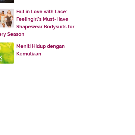
2017
(142)
2016
(11)
Fall in Love with Lace:
Feelingirl's Must-Have
2013
(28)
Shapewear Bodysuits for
2012
(86)
ery Season
2011
(336)
Meniti Hidup dengan
2010
(187)
Kemuliaan