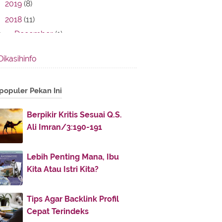
2019
(8)
2018
(11)
December
(1)
►
November
(2)
►
Dikasihinfo
October
(5)
▼
Balasan Bagi Orang yang Suka
populer Pekan Ini
Menggunjing
Diam Itu Emas
Berpikir Kritis Sesuai Q.S.
Sandal Jepit dan Peci
Ali Imran/3:190-191
Rangkaian Taqwa
Akhirnya Dia Mati Seperti Keledai
Lebih Penting Mana, Ibu
Kita Atau Istri Kita?
September
(1)
►
February
(1)
►
Tips Agar Backlink Profil
January
(1)
►
Cepat Terindeks