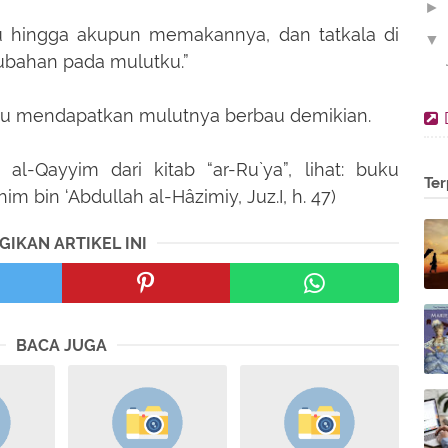
►
 hingga akupun memakannya, dan tatkala di
▼
rubahan pada mulutku.”
itu mendapatkan mulutnya berbau demikian.
 al-Qayyim dari kitab “ar-Ru`ya”, lihat: buku
Ter
m bin ‘Abdullah al-Hâzimiy, Juz.I, h. 47)
GIKAN ARTIKEL INI
BACA JUGA