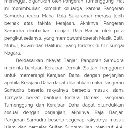
meninggal digantikan oleh Pangeran Tumenggung. Hal
ini menimbulkan kemelut keluarga, karena Pangeran
Samudra (cucu Maha Raja Sukarama) merasa lebih
berhak atas takhta kerajaan. Akhirnya Pangeran
Samudra dinobatkan menjadi Raja Banjar oleh para
pengikut setianya, yang membawahi daerah Masik, Balit,
Muhur, Kuwin dan Balitung, yang terletak di hilir sungai
Nagara.
Berdasarkan hikayat Banjar, Pangeran Samudra
meminta bantuan Kerajaan Demak (Sultan Trenggono)
untuk memerangi Kerajaan Daha, dengan perjanjian
apabila Kerajaan Daha dapat dikalahkan maka Pangeran
Samudra beserta rakyatnya bersedia masuk Islam.
Ternyata berkat bantuan tentara Demak, Pangeran
Tumenggung dan Kerajaan Daha dapat ditundukkan
sesuai dengan perjanjian, akhirnya Raja Banjar,
Pangeran Samudra beserta segenap rakyatnya masuk
Islam dan bergelar Sultan Suryamullah. Menurut A.A.