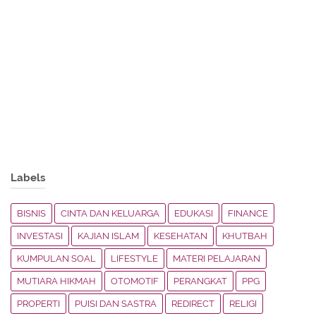
Labels
BISNIS
CINTA DAN KELUARGA
EDUKASI
FINANCE
INVESTASI
KAJIAN ISLAM
KESEHATAN
KHUTBAH
KUMPULAN SOAL
LIFESTYLE
MATERI PELAJARAN
MUTIARA HIKMAH
OTOMOTIF
PERANGKAT
PPG
PROPERTI
PUISI DAN SASTRA
REDIRECT
RELIGI