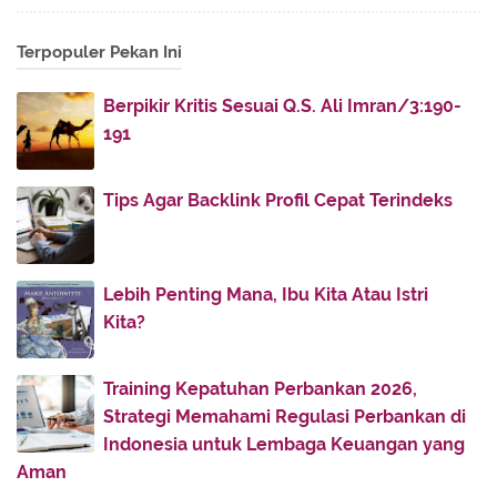
July
(30)
►
Terpopuler Pekan Ini
June
(16)
►
May
(5)
►
Berpikir Kritis Sesuai Q.S. Ali Imran/3:190-
April
(12)
►
191
March
(7)
►
February
(15)
▼
Tips Agar Backlink Profil Cepat Terindeks
Tiga Ciri Hamba yang Dikehendaki Baik
Dua Teladan Akhlak Mbah Arwani Amin
Lebih Penting Mana, Ibu Kita Atau Istri
Wasiat Terakhir KH Abdul Karim Lirboyo Jelang
Kita?
Wafat
Meneladani Kecintaan Rasulullah terhadap Tanah
Air
Training Kepatuhan Perbankan 2026,
Strategi Memahami Regulasi Perbankan di
Pondasi Keutamaan Perilaku Manusia
Indonesia untuk Lembaga Keuangan yang
Kisah Cinta Suci antara Ali bin Abi Thalib dan Fat...
Aman
Kekelompokan Jahiliyah