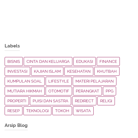
Labels
BISNIS
CINTA DAN KELUARGA
EDUKASI
FINANCE
INVESTASI
KAJIAN ISLAM
KESEHATAN
KHUTBAH
KUMPULAN SOAL
LIFESTYLE
MATERI PELAJARAN
MUTIARA HIKMAH
OTOMOTIF
PERANGKAT
PPG
PROPERTI
PUISI DAN SASTRA
REDIRECT
RELIGI
RESEP
TEKNOLOGI
TOKOH
WISATA
Arsip Blog