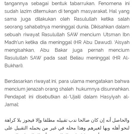
tangannya sebagai bentuk tabarrukan. Fenomena ini
sudah lazim ditemukan di tengah masyarakat. Hal yang
sama juga dilakukan oleh Rasulullah ketika salah
seorang sahabatnya meninggal dunia. Dikisahkan dalam
sebuah riwayat Rasulullah SAW mencium Utsman Ibn
Madh’un ketika dia meninggal (HR Abu Dawud). ‘Aisyah
mengisahkan, Abu Bakar juga pernah mencium
Rasulullah SAW pada saat Beliau meninggal (HR Al-
Bukhari).
Berdasarkan riwayat ini, para ulama mengatakan bahwa
mencium jenazah orang shaleh hukumnya disunnahkan.
Pendapat ini disebutkan al-‘Ujaili dalam Hasyiyah al-
Jamal:
والحاصل أنه إن كان صالحا ندب تقبيله مطلقا وإلا فيجوز بلا كراهة
لنحو أهله وبها لغيرهم وهذا محله في غير من يحمله التقبيل على