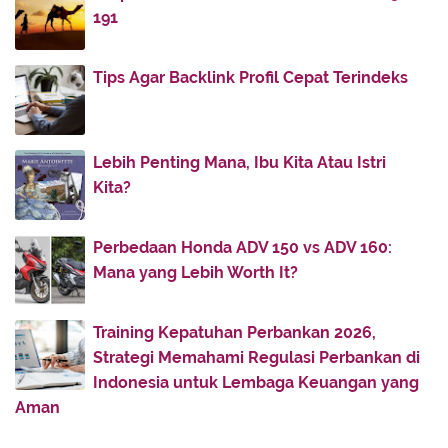
April
(12)
►
191
March
(7)
►
February
(15)
▼
Tips Agar Backlink Profil Cepat Terindeks
Tiga Ciri Hamba yang Dikehendaki Baik
Dua Teladan Akhlak Mbah Arwani Amin
Lebih Penting Mana, Ibu Kita Atau Istri
Wasiat Terakhir KH Abdul Karim Lirboyo Jelang
Kita?
Wafat
Meneladani Kecintaan Rasulullah terhadap Tanah
Air
Perbedaan Honda ADV 150 vs ADV 160:
Mana yang Lebih Worth It?
Pondasi Keutamaan Perilaku Manusia
Kisah Cinta Suci antara Ali bin Abi Thalib dan Fat...
Training Kepatuhan Perbankan 2026,
Kekelompokan Jahiliyah
Strategi Memahami Regulasi Perbankan di
Membaca Semangat Akulturasi Islam di Tegalsari
Indonesia untuk Lembaga Keuangan yang
Pon...
Aman
Islam Nusantara dan Tuduhan Anti-Arab