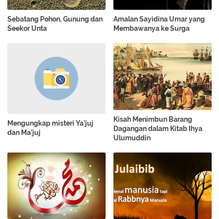
Sebatang Pohon, Gunung dan
Amalan Sayidina Umar yang
Seekor Unta
Membawanya ke Surga
Kisah Menimbun Barang
Mengungkap misteri Ya’juj
Dagangan dalam Kitab Ihya
dan Ma’juj
Ulumuddin