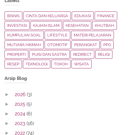
Labels
BISNIS
CINTA DAN KELUARGA
EDUKASI
FINANCE
INVESTASI
KAJIAN ISLAM
KESEHATAN
KHUTBAH
KUMPULAN SOAL
LIFESTYLE
MATERI PELAJARAN
MUTIARA HIKMAH
OTOMOTIF
PERANGKAT
PPG
PROPERTI
PUISI DAN SASTRA
REDIRECT
RELIGI
RESEP
TEKNOLOGI
TOKOH
WISATA
Arsip Blog
2026
(3)
►
2025
(5)
►
2024
(6)
►
2023
(16)
►
2022
(74)
►