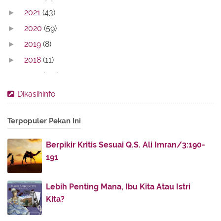
2021
(43)
►
2020
(59)
►
2019
(8)
►
2018
(11)
►
2017
(142)
►
2016
(11)
►
Dikasihinfo
2013
(28)
►
Terpopuler Pekan Ini
2012
(86)
►
2011
(336)
►
Berpikir Kritis Sesuai Q.S. Ali Imran/3:190-
2010
(187)
▼
191
December
(51)
►
November
(60)
▼
Lebih Penting Mana, Ibu Kita Atau Istri
Menghindari Mati
Kita?
Khalid ibn Walid